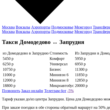
Москва
Вокзалы
Аэропорты
Подмосковье
Межгород
Трансфер
Москва
Вокзалы
Аэропорты
Подмосковье
Межгород
Трансфер
Такси Домодедово ↔ Запрудня
из Домодедово в Запрудню
Стоимость
Из Запрудни в Домо
5450 р
Комфорт
5950 р
6250 р
Универсал
6950 р
10750 р
Бизнес
11300 р
11000 р
Минивэн 6
11850 р
12000 р
Минивэн 8
12850 р
18800 р
Микроавтобус
20000 р
Позвонить
Заказ онлайн
Телеграм бот
-5%
Тариф указан до/из центра Запрудни. Цена для Домодедово може
При заказе поездки в обе стороны обратный маршрут на 50% д