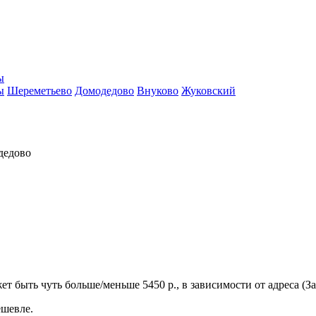
ы
ы
Шереметьево
Домодедово
Внуково
Жуковский
дедово
т быть чуть больше/меньше 5450 р., в зависимости от адреса (З
ешевле.