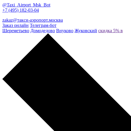
@Taxi_Airport_Msk_Bot
+7 (495) 182-03-04
zakaz@такси-аэропорт.москва
Заказ онлайн
Телеграм-бот
Шереметьево
Домодедово
Внуково
Жуковский
скидка 5% в