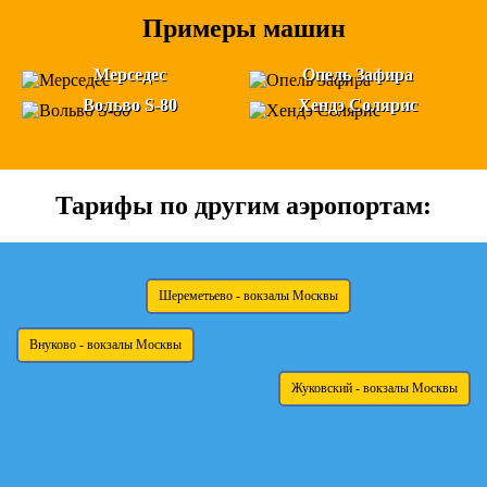
Примеры машин
Мерседес
Опель Зафира
Вольво S-80
Хендэ Солярис
Тарифы по другим аэропортам:
Шереметьево - вокзалы Москвы
Внуково - вокзалы Москвы
Жуковский - вокзалы Москвы