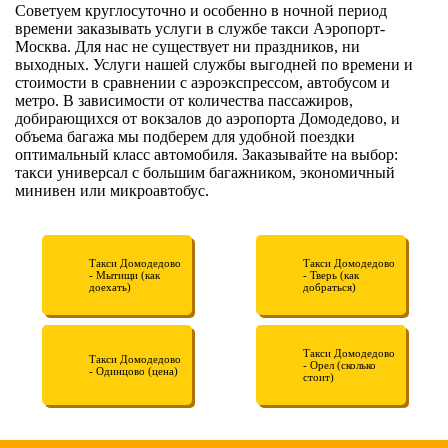
Советуем круглосуточно и особенно в ночной период
времени заказывать услуги в службе такси Аэропорт-
Москва. Для нас не существует ни праздников, ни
выходных. Услуги нашей службы выгодней по времени и
стоимости в сравнении с аэроэкспрессом, автобусом и
метро. В зависимости от количества пассажиров,
добирающихся от вокзалов до аэропорта Домодедово, и
объема багажа мы подберем для удобной поездки
оптимальный класс автомобиля. Заказывайте на выбор:
такси универсал с большим багажником, экономичный
минивен или микроавтобус.
Такси Домодедово
Такси Домодедово
- Мытищи (как
- Тверь (как
доехать)
добраться)
Такси Домодедово
Такси Домодедово
- Орел (сколько
- Одинцово (цена)
стоит)