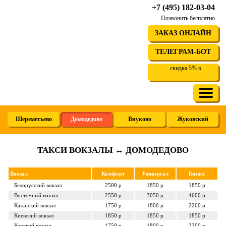
+7 (495) 182-03-04
Позвонить бесплатно
ЗАКАЗ ОНЛАЙН
ТЕЛЕГРАМ-БОТ
скидка 5% в
Шереметьево
Домодедово
Внуково
Жуковский
ТАКСИ ВОКЗАЛЫ ↔ ДОМОДЕДОВО
Вокзал
Комфорт
Универсал
Бизнес
Белорусский
вокзал
2500 р
1850 р
1850 р
Восточный
вокзал
2550 р
3050 р
4600 р
Казанский
вокзал
1750 р
1800 р
2200 р
Киевский
вокзал
1850 р
1850 р
1850 р
Курский
вокзал
1750 р
1800 р
2200 р