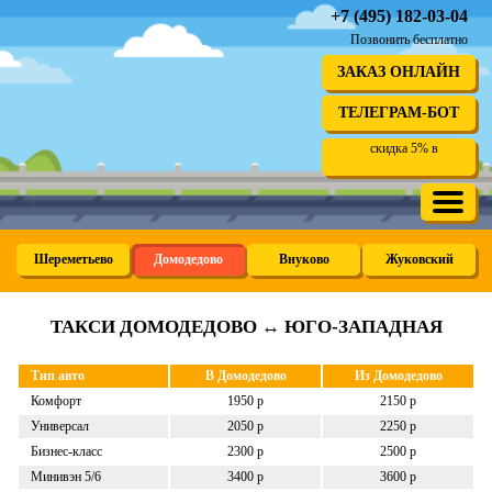
+7 (495) 182-03-04
Позвонить бесплатно
ЗАКАЗ ОНЛАЙН
ТЕЛЕГРАМ-БОТ
скидка 5% в
Шереметьево
Домодедово
Внуково
Жуковский
ТАКСИ ДОМОДЕДОВО ↔ ЮГО-ЗАПАДНАЯ
Тип авто
В Домодедово
Из Домодедово
Комфорт
1950 р
2150 р
Универсал
2050 р
2250 р
Бизнес-класс
2300 р
2500 р
Минивэн 5/6
3400 р
3600 р