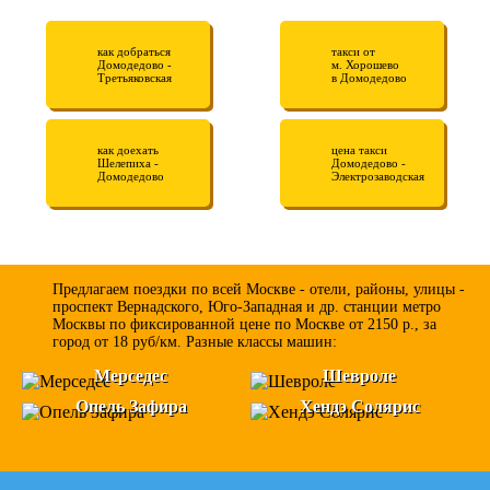
как добраться
такси от
Домодедово -
м. Хорошево
Третьяковская
в Домодедово
как доехать
цена такси
Шелепиха -
Домодедово -
Домодедово
Электрозаводская
Предлагаем поездки по всей Москве - отели, районы, улицы -
проспект Вернадского, Юго-Западная и др. станции метро
Москвы по фиксированной цене по Москве от 2150 р., за
город от 18 руб/км. Разные классы машин:
Мерседес
Шевроле
Опель Зафира
Хендэ Солярис