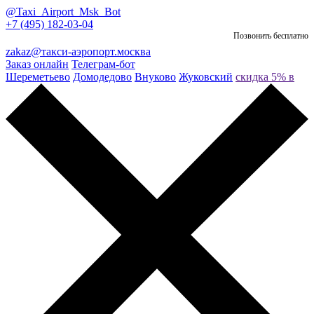
@Taxi_Airport_Msk_Bot
+7 (495) 182-03-04
Позвонить бесплатно
zakaz@такси-аэропорт.москва
Заказ онлайн
Телеграм-бот
Шереметьево
Домодедово
Внуково
Жуковский
скидка 5% в