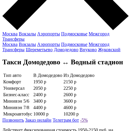
Москва
Вокзалы
Аэропорты
Подмосковье
Межгород
Трансферы
Москва
Вокзалы
Аэропорты
Подмосковье
Межгород
Трансферы
Шереметьево
Домодедово
Внуково
Жуковский
Такси Домодедово ↔ Водный стадион
Тип авто
В Домодедово
Из Домодедово
Комфорт
1950 р
2150 р
Универсал
2050 р
2250 р
Бизнес-класс
2400 р
2600 р
Минивэн 5/6
3400 р
3600 р
Минивэн 7/8
4400 р
4600 р
Микроавтобус
10000 р
10200 р
Позвонить
Заказ онлайн
Телеграм бот
-5%
Действует фиксированная стоимость 1950-2150 руб. на