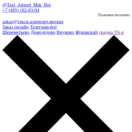
@Taxi_Airport_Msk_Bot
+7 (495) 182-03-04
Позвонить бесплатно
zakaz@такси-аэропорт.москва
Заказ онлайн
Телеграм-бот
Шереметьево
Домодедово
Внуково
Жуковский
скидка 5% в