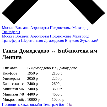
Москва
Вокзалы
Аэропорты
Подмосковье
Межгород
Трансферы
Москва
Вокзалы
Аэропорты
Подмосковье
Межгород
Трансферы
Шереметьево
Домодедово
Внуково
Жуковский
Такси Домодедово ↔ Библиотека им
Ленина
Тип авто
В Домодедово
Из Домодедово
Комфорт
1950 р
2150 р
Универсал
2050 р
2250 р
Бизнес-класс
2400 р
2600 р
Минивэн 5/6
3400 р
3600 р
Минивэн 7/8
4400 р
4600 р
Микроавтобус
10000 р
10200 р
Позвонить
Заказ онлайн
Телеграм бот
-5%