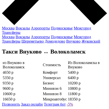
Москва
Вокзалы
Аэропорты
Подмосковье
Межгород
Трансферы
Москва
Вокзалы
Аэропорты
Подмосковье
Межгород
Трансферы
Шереметьево
Домодедово
Внуково
Жуковский
Такси Внуково ↔ Волоколамск
из Внуково в
Из Волоколамска в
Стоимость
Волоколамск
Внуково
4650 р
Комфорт
5400 р
5350 р
Универсал
6400 р
9350 р
Бизнес
10200 р
9600 р
Минивэн 6
10800 р
10600 р
Минивэн 8
11800 р
16650 р
Микроавтобус
18350 р
Позвонить
Заказ онлайн
Телеграм бот
-5%