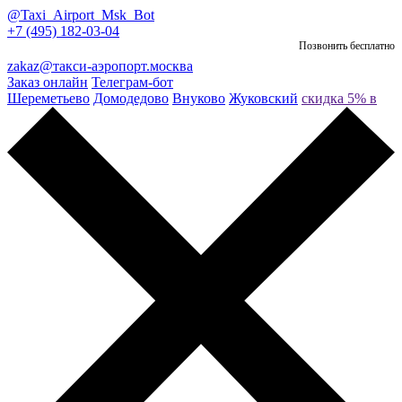
@Taxi_Airport_Msk_Bot
+7 (495) 182-03-04
Позвонить бесплатно
zakaz@такси-аэропорт.москва
Заказ онлайн
Телеграм-бот
Шереметьево
Домодедово
Внуково
Жуковский
скидка 5% в