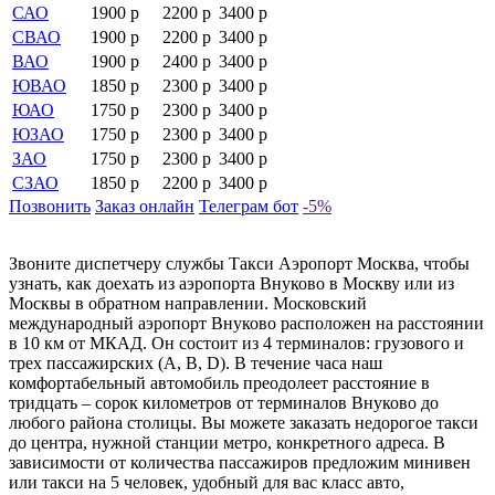
САО
1900 р
2200 р
3400 р
СВАО
1900 р
2200 р
3400 р
ВАО
1900 р
2400 р
3400 р
ЮВАО
1850 р
2300 р
3400 р
ЮАО
1750 р
2300 р
3400 р
ЮЗАО
1750 р
2300 р
3400 р
ЗАО
1750 р
2300 р
3400 р
СЗАО
1850 р
2200 р
3400 р
Позвонить
Заказ онлайн
Телеграм бот
-5%
Звоните диспетчеру службы Такси Аэропорт Москва, чтобы
узнать, как доехать из аэропорта Внуково в Москву или из
Москвы в обратном направлении. Московский
международный аэропорт Внуково расположен на расстоянии
в 10 км от МКАД. Он состоит из 4 терминалов: грузового и
трех пассажирских (А, В, D). В течение часа наш
комфортабельный автомобиль преодолеет расстояние в
тридцать – сорок километров от терминалов Внуково до
любого района столицы. Вы можете заказать недорогое такси
до центра, нужной станции метро, конкретного адреса. В
зависимости от количества пассажиров предложим минивен
или такси на 5 человек, удобный для вас класс авто,