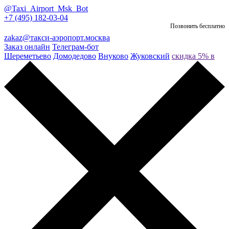
@Taxi_Airport_Msk_Bot
+7 (495) 182-03-04
Позвонить бесплатно
zakaz@такси-аэропорт.москва
Заказ онлайн
Телеграм-бот
Шереметьево
Домодедово
Внуково
Жуковский
скидка 5% в