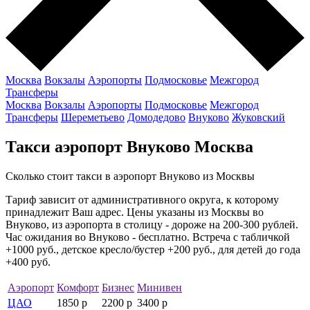
Москва
Вокзалы
Аэропорты
Подмосковье
Межгород
Трансферы
Москва
Вокзалы
Аэропорты
Подмосковье
Межгород
Трансферы
Шереметьево
Домодедово
Внуково
Жуковский
Такси аэропорт Внуково Москва
Сколько стоит такси в аэропорт Внуково из Москвы
Тариф зависит от административного округа, к которому
принадлежит Ваш адрес. Цены указаны из Москвы во
Внуково, из аэропорта в столицу - дороже на 200-300 рублей.
Час ожидания во Внуково - бесплатно. Встреча с табличкой
+1000 руб., детское кресло/бустер +200 руб., для детей до года
+400 руб.
Аэропорт
Комфорт
Бизнес
Минивен
ЦАО
1850 р
2200 р
3400 р