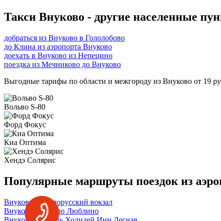
Такси Внуково - другие населенные пу
добраться из Внуково в Гололобово
до Клина из аэропорта Внуково
доехать в Внуково из Непецино
поездка из Мечниково до Внуково
Выгодные тарифы по области и межгороду из Внуково от 19 руб
Вольво S-80
Форд Фокус
Киа Оптима
Хендэ Солярис
Популярные маршруты поездок из аэро
Внуково → Белорусский вокзал
Внуково → метро Люблино
Внуково → отель Холидей Инн Лесная