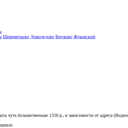
ы
ы
Шереметьево
Домодедово
Внуково
Жуковский
ть чуть больше/меньше 1550 р., в зависимости от адреса (Видно
ешевле.