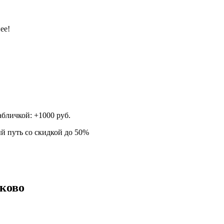
ее!
абличкой: +1000 руб.
й путь со скидкой до 50%
уково