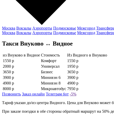
Москва
Вокзалы
Аэропорты
Подмосковье
Межгород
Трансфер
Москва
Вокзалы
Аэропорты
Подмосковье
Межгород
Трансфер
Такси Внуково ↔ Видное
из Внуково в Видное
Стоимость
Из Видного в Внуково
1550 р
Комфорт
1550 р
2000 р
Универсал
1950 р
3650 р
Бизнес
3650 р
3900 р
Минивэн 6
3900 р
4900 р
Минивэн 8
4900 р
8000 р
Микроавтобус
7950 р
Позвонить
Заказ онлайн
Телеграм бот
-5%
Тариф указан до/из центра Видного. Цена для Внуково может бы
При заказе поездки в обе стороны обратный маршрут на 50% д