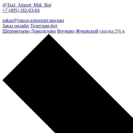
@Taxi_Airport_Msk_Bot
+7 (495) 182-03-04
zakaz@такси-аэропорт.москва
Заказ онлайн
Телеграм-бот
Шереметьево
Домодедово
Внуково
Жуковский
скидка 5% в