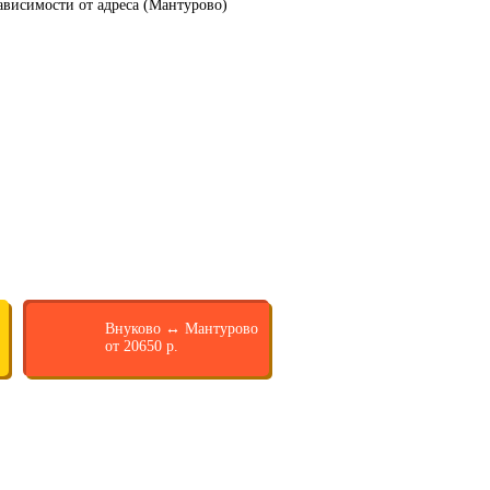
ависимости от адреса (Мантурово)
Внуково ↔ Мантурово
от 20650 р.