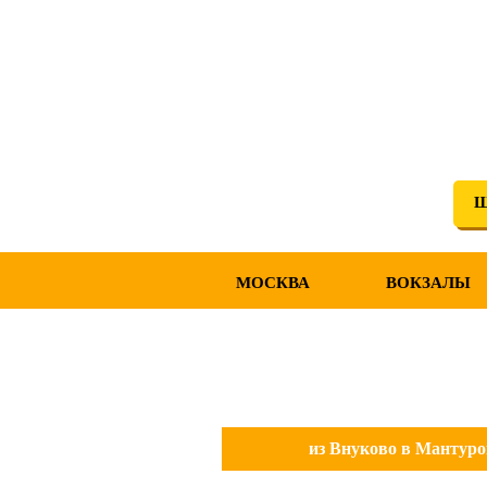
Ш
МОСКВА
ВОКЗАЛЫ
из Внуково в Мантуро