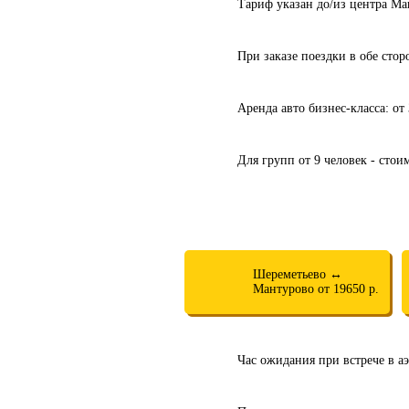
Тариф указан до/из центра Ма
При заказе поездки в обе сто
Аренда авто бизнес-класса: от
Для групп от 9 человек - стои
Шереметьево ↔
Мантурово от 19650 р.
Час ожидания при встрече в аэ