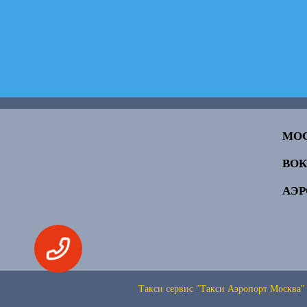
МО
ВО
АЭ
Такси сервис "Такси Аэропорт Москва"