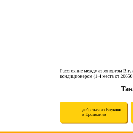
Расстояние между аэропортом Вну
кондиционером (1-4 места от 20650 р
Так
добраться из Внуково
в Еромолино