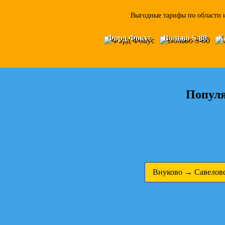
Выгодные тарифы по области и
Форд Фокус
Вольво S-80
Х
Популя
Внуково → Савеловс