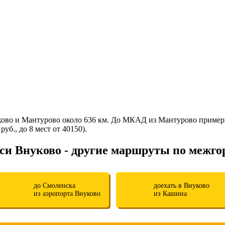
ково и Мантурово около 636 км. До МКАД из Мантурово примерн
уб., до 8 мест от 40150).
си Внуково - другие маршруты по межго
до Смоленска
доехать в Внуково
из аэропорта Внуково
из Кашина