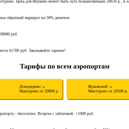
нтурово. Цена для Внуково может быть чуть больше/меньше 20650 р., в з
роны обратный маршрут на 50% дешевле.
 38900 руб.
мость 61700 руб. Заказывайте заранее!
Тарифы по всем аэропортам
Домодедово ↔
Жуковский ↔
Мантурово от 20800 р.
Мантурово от 20500 р.
ропорту - бесплатно. Встреча с табличкой: +1000 руб.