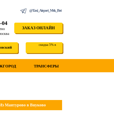
@Taxi_Airport_Msk_Bot
-04
ЗАКАЗ ОНЛАЙН
тно
москва
скидка 5% в
овский
ЖГОРОД
ТРАНСФЕРЫ
Из Мантурово в Внуково