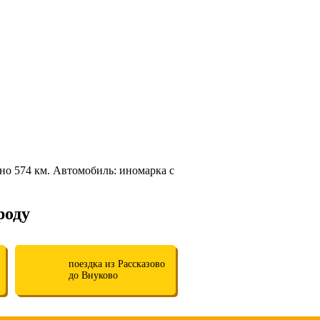
о 574 км. Автомобиль: иномарка с
роду
поездка из Рассказово
до Внуково