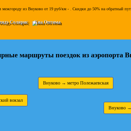
 межгороду из Внуково от 19 руб/км - . Скидки до 50% на обратный пут
ендэ Солярис
Киа Оптима
рные маршруты поездок из аэропорта В
Внуково → метро Полежаевская
кий вокзал
Внуково →