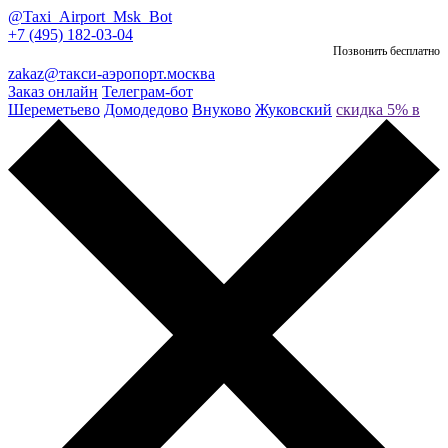
@Taxi_Airport_Msk_Bot
+7 (495) 182-03-04
Позвонить бесплатно
zakaz@такси-аэропорт.москва
Заказ онлайн
Телеграм-бот
Шереметьево
Домодедово
Внуково
Жуковский
скидка 5% в