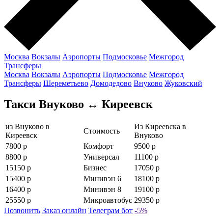
Москва
Вокзалы
Аэропорты
Подмосковье
Межгород
Трансферы
Москва
Вокзалы
Аэропорты
Подмосковье
Межгород
Трансферы
Шереметьево
Домодедово
Внуково
Жуковский
Такси Внуково ↔ Киреевск
из Внуково в
Из Киреевска в
Стоимость
Киреевск
Внуково
7800 р
Комфорт
9500 р
8800 р
Универсал
11100 р
15150 р
Бизнес
17050 р
15400 р
Минивэн 6
18100 р
16400 р
Минивэн 8
19100 р
25550 р
Микроавтобус
29350 р
Позвонить
Заказ онлайн
Телеграм бот
-5%