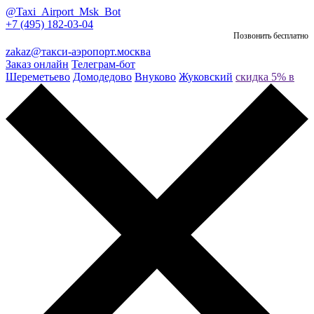
@Taxi_Airport_Msk_Bot
+7 (495) 182-03-04
Позвонить бесплатно
zakaz@такси-аэропорт.москва
Заказ онлайн
Телеграм-бот
Шереметьево
Домодедово
Внуково
Жуковский
скидка 5% в