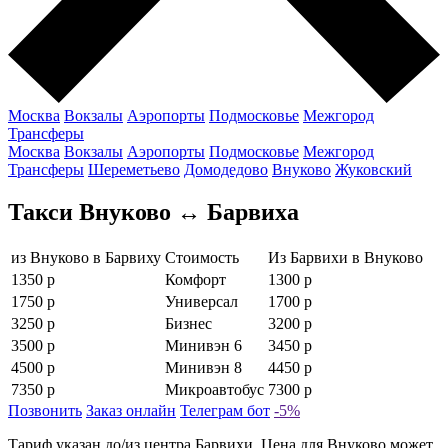
Москва
Вокзалы
Аэропорты
Подмосковье
Межгород
Трансферы
Москва
Вокзалы
Аэропорты
Подмосковье
Межгород
Трансферы
Шереметьево
Домодедово
Внуково
Жуковский
Такси Внуково ↔ Барвиха
из Внуково в Барвиху
Стоимость
Из Барвихи в Внуково
1350 р
Комфорт
1300 р
1750 р
Универсал
1700 р
3250 р
Бизнес
3200 р
3500 р
Минивэн 6
3450 р
4500 р
Минивэн 8
4450 р
7350 р
Микроавтобус
7300 р
Позвонить
Заказ онлайн
Телеграм бот
-5%
Тариф указан до/из центра Барвихи. Цена для Внуково может