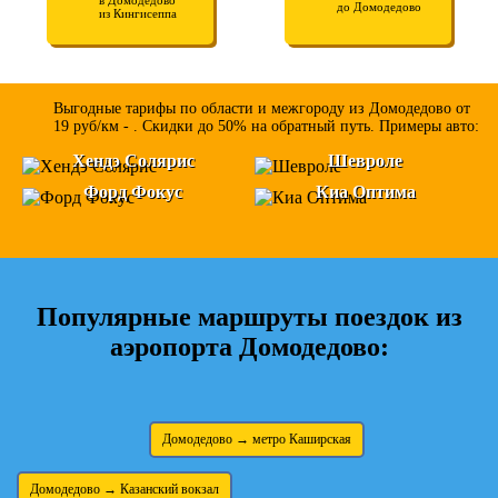
до Домодедово
из Кингисеппа
Выгодные тарифы по области и межгороду из Домодедово от
19 руб/км - . Скидки до 50% на обратный путь. Примеры авто:
Хендэ Солярис
Шевроле
Форд Фокус
Киа Оптима
Популярные маршруты поездок из
аэропорта Домодедово:
Домодедово → метро Каширская
Домодедово → Казанский вокзал