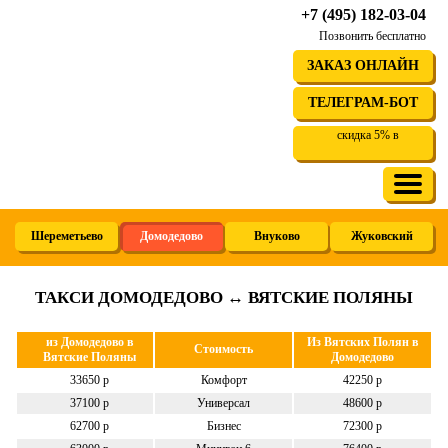
+7 (495) 182-03-04
Позвонить бесплатно
ЗАКАЗ ОНЛАЙН
ТЕЛЕГРАМ-БОТ
скидка 5% в
Шереметьево
Домодедово
Внуково
Жуковский
ТАКСИ ДОМОДЕДОВО ↔ ВЯТСКИЕ ПОЛЯНЫ
из Домодедово в
Из Вятских Полян в
Стоимость
Вятские Поляны
Домодедово
33650 р
Комфорт
42250 р
37100 р
Универсал
48600 р
62700 р
Бизнес
72300 р