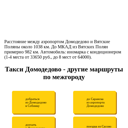
Расстояние между аэропортом Домодедово и Вятские
Поляны около 1038 км. До МКАД из Вятских Полян
примерно 982 км. Автомобиль: иномарка с кондиционером
(1-4 места от 33650 руб., до 8 мест от 64000).
Такси Домодедово - другие маршруты
по межгороду
добраться
до Саранска
из Домодедово
из аэропорта
в Собинку
Домодедово
доехать
поездка из Сасово
в Домодедово