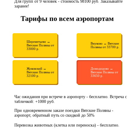
Для групп от 9 человек - стоимость 98100 руб. Заказывайте
заранее!
Тарифы по всем аэропортам
Шереметьево ↔
Внуково ↔ Вятские
Вятские Поляны от
Поляны от 33700 р.
33000 р.
Жуковский ↔
Домодедово ↔
Вятские Поляны от
Вятские Поляны от
32100 р.
33650 р.
Час ожидания при встрече в аэропорту - бесплатно. Встреча с
табличкой: +1000 руб.
При одновременном заказе поездки Вятские Поляны -
аэропорт, обратный путь со скидкой до 50%
Перевозка животных (клетка или переноска) - бесплатно.