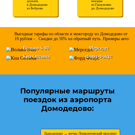
доехать
поездка
в Домодедово
из Глазуновки
из Боброва
до Домодедово
Выгодные тарифы по области и межгороду из Домодедово от
19 руб/км - . Скидки до 50% на обратный путь. Примеры авто:
Вольво S-80
Мерседес
Киа Оптима
Форд Фокус
Популярные маршруты
поездок из аэропорта
Домодедово:
Домодедово → метро Лермонтовский проспект