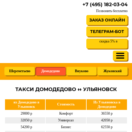
+7 (495) 182-03-04
Позвонить бесплатно
ЗАКАЗ ОНЛАЙН
ТЕЛЕГРАМ-БОТ
скидка 5% в
Шереметьево
Домодедово
Внуково
Жуковский
ТАКСИ ДОМОДЕДОВО ↔ УЛЬЯНОВСК
из Домодедово в
Из Ульяновска в
Стоимость
Ульяновск
Домодедово
29000 р
Комфорт
36550 р
32050 р
Универсал
42050 р
54200 р
Бизнес
62550 р