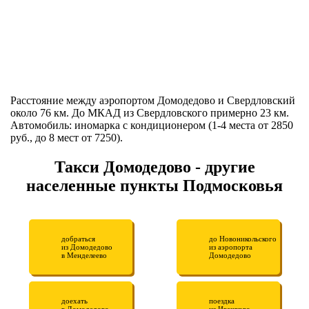
Расстояние между аэропортом Домодедово и Свердловский
около 76 км. До МКАД из Свердловского примерно 23 км.
Автомобиль: иномарка с кондиционером (1-4 места от 2850
руб., до 8 мест от 7250).
Такси Домодедово - другие
населенные пункты Подмосковья
добраться
до Новоникольского
из Домодедово
из аэропорта
в Менделеево
Домодедово
доехать
поездка
в Домодедово
из Ивашково