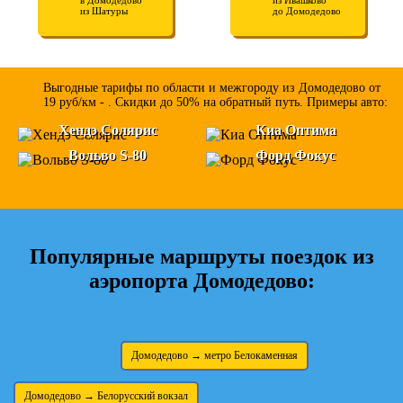
из Шатуры
до Домодедово
Выгодные тарифы по области и межгороду из Домодедово от
19 руб/км - . Скидки до 50% на обратный путь. Примеры авто:
Хендэ Солярис
Киа Оптима
Вольво S-80
Форд Фокус
Популярные маршруты поездок из
аэропорта Домодедово:
Домодедово → метро Белокаменная
Домодедово → Белорусский вокзал