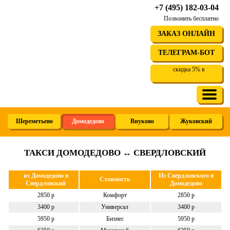
+7 (495) 182-03-04
Позвонить бесплатно
ЗАКАЗ ОНЛАЙН
ТЕЛЕГРАМ-БОТ
скидка 5% в
Шереметьево
Домодедово
Внуково
Жуковский
ТАКСИ ДОМОДЕДОВО ↔ СВЕРДЛОВСКИЙ
из Домодедово в
Из Свердловского в
Стоимость
Свердловский
Домодедово
2850 р
Комфорт
2850 р
3400 р
Универсал
3400 р
5950 р
Бизнес
5950 р