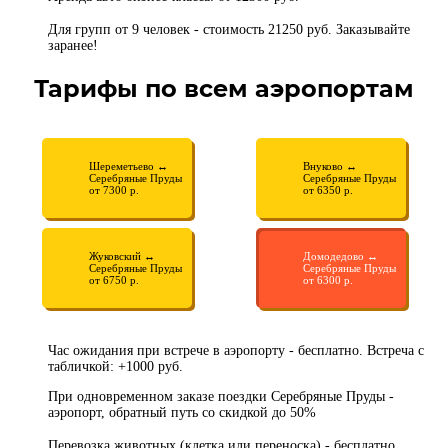
Для групп от 9 человек - стоимость 21250 руб. Заказывайте
заранее!
Тарифы по всем аэропортам
Шереметьево ↔
Внуково ↔
Серебряные Пруды
Серебряные Пруды
от 7300 р.
от 6350 р.
Жуковский ↔
Домодедово ↔
Серебряные Пруды
Серебряные Пруды
от 6750 р.
от 6300 р.
Час ожидания при встрече в аэропорту - бесплатно. Встреча с
табличкой: +1000 руб.
При одновременном заказе поездки Серебряные Пруды -
аэропорт, обратный путь со скидкой до 50%
Перевозка животных (клетка или переноска) - бесплатно.