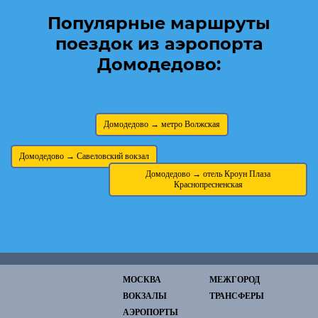
Популярные маршруты
поездок из аэропорта
Домодедово:
Домодедово → метро Волжская
Домодедово → Савеловский вокзал
Домодедово → отель Кроун Плаза
Краснопресненская
МОСКВА
МЕЖГОРОД
ВОКЗАЛЫ
ТРАНСФЕРЫ
АЭРОПОРТЫ