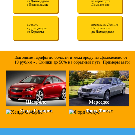
из Домодедово
из аэропорта
в Волоколамск
Домодедово
доехать
поездка из Лосино-
в Домодедово
Петровского
из Королева
до Домодедово
Выгодные тарифы по области и межгороду из Домодедово от
19 руб/км - . Скидки до 50% на обратный путь. Примеры авто:
Шевроле
Мерседес
Хендэ Солярис
Форд Фокус