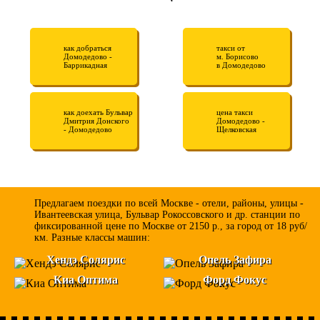
как добраться
такси от
Домодедово -
м. Борисово
Баррикадная
в Домодедово
как доехать Бульвар
цена такси
Дмитрия Донского
Домодедово -
- Домодедово
Щелковская
Предлагаем поездки по всей Москве - отели, районы, улицы -
Ивантеевская улица, Бульвар Рокоссовского и др. станции по
фиксированной цене по Москве от 2150 р., за город от 18 руб/
км. Разные классы машин:
Хендэ Солярис
Опель Зафира
Киа Оптима
Форд Фокус