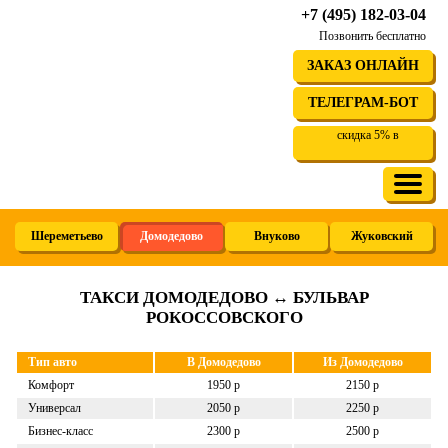
+7 (495) 182-03-04
Позвонить бесплатно
ЗАКАЗ ОНЛАЙН
ТЕЛЕГРАМ-БОТ
скидка 5% в
Шереметьево
Домодедово
Внуково
Жуковский
ТАКСИ ДОМОДЕДОВО ↔ БУЛЬВАР
РОКОССОВСКОГО
Тип авто
В Домодедово
Из Домодедово
Комфорт
1950 р
2150 р
Универсал
2050 р
2250 р
Бизнес-класс
2300 р
2500 р