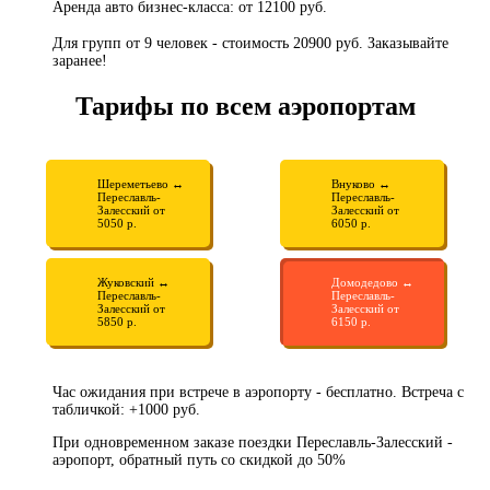
Аренда авто бизнес-класса: от 12100 руб.
Для групп от 9 человек - стоимость 20900 руб. Заказывайте
заранее!
Тарифы по всем аэропортам
Шереметьево ↔
Внуково ↔
Переславль-
Переславль-
Залесский от
Залесский от
5050 р.
6050 р.
Жуковский ↔
Домодедово ↔
Переславль-
Переславль-
Залесский от
Залесский от
5850 р.
6150 р.
Час ожидания при встрече в аэропорту - бесплатно. Встреча с
табличкой: +1000 руб.
При одновременном заказе поездки Переславль-Залесский -
аэропорт, обратный путь со скидкой до 50%