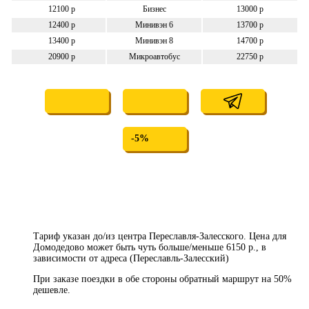
12100 р
Бизнес
13000 р
12400 р
Минивэн 6
13700 р
13400 р
Минивэн 8
14700 р
20900 р
Микроавтобус
22750 р
-5%
Тариф указан до/из центра Переславля-Залесского. Цена для
Домодедово может быть чуть больше/меньше 6150 р., в
зависимости от адреса (Переславль-Залесский)
При заказе поездки в обе стороны обратный маршрут на 50%
дешевле.