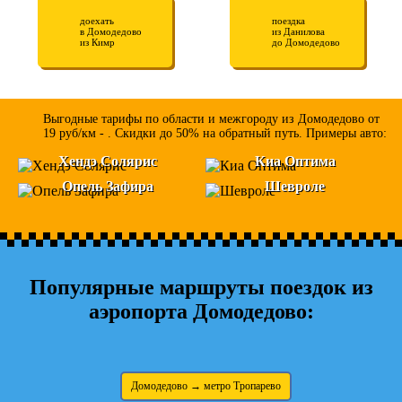
доехать
поездка
в Домодедово
из Данилова
из Кимр
до Домодедово
Выгодные тарифы по области и межгороду из Домодедово от
19 руб/км - . Скидки до 50% на обратный путь. Примеры авто:
Хендэ Солярис
Киа Оптима
Опель Зафира
Шевроле
Популярные маршруты поездок из
аэропорта Домодедово:
Домодедово → метро Тропарево