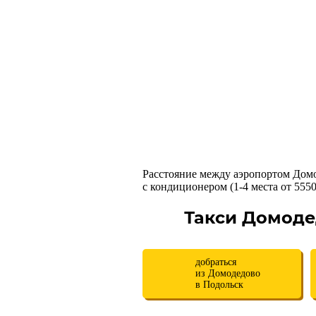
Расстояние между аэропортом Дом
с кондиционером (1-4 места от 5550 
Такси Домоде
добраться
из Домодедово
в Подольск