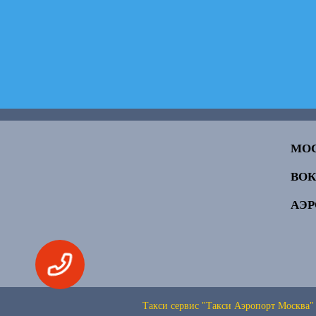
МО
ВО
АЭ
Такси сервис "Такси Аэропорт Москва"