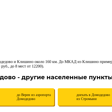
одедово и Клишино около 160 км. До МКАД из Клишино пример
руб., до 8 мест от 12200).
дово - другие населенные пункт
до Вереи из аэропорта
доехать в Домодедово
Домодедово
из Стромыни