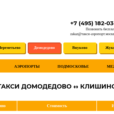
+7 (495) 182-0
Позвонить беспла
zakaz@такси-аэропорт.моск
ереметьево
Домодедово
Внуково
Жук
АЭРОПОРТЫ
ПОДМОСКОВЬЕ
МЕ
ТАКСИ ДОМОДЕДОВО ↔ КЛИШИН
ино
Стоимость
И