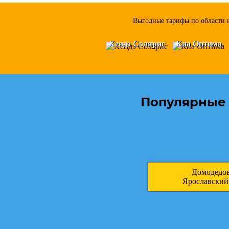
Выгодные тарифы по области и
Хендэ Солярис
Киа Оптима
Популярные 
Домодедо
Ярославский