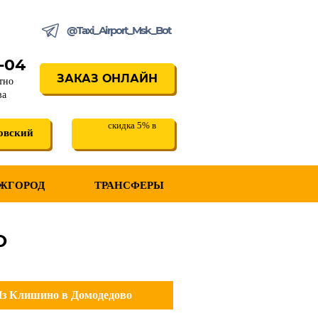
@Taxi_Airport_Msk_Bot
3-04
ЗАКАЗ ОНЛАЙН
тно
ва
скидка 5% в
овский
ЖГОРОД
ТРАНСФЕРЫ
О
з Клишино в Домодедово