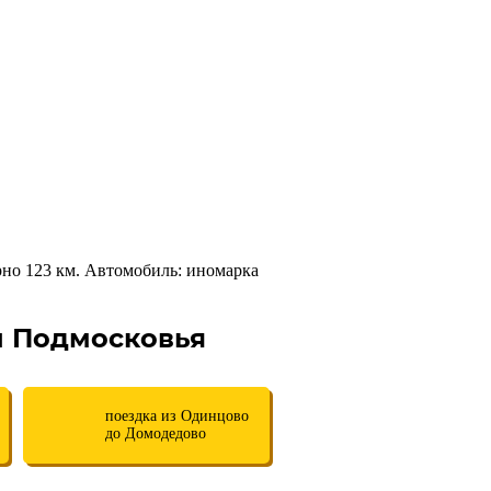
но 123 км. Автомобиль: иномарка
ы Подмосковья
поездка из Одинцово
до Домодедово