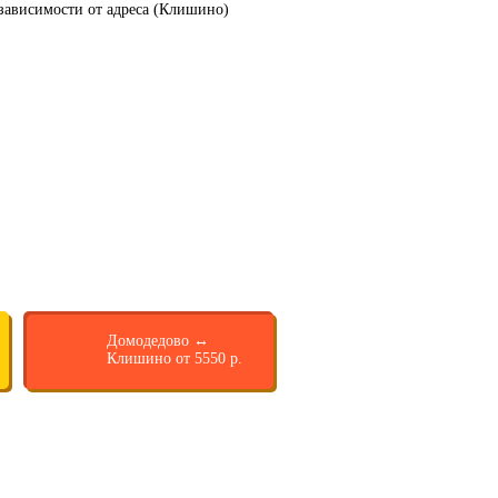
 зависимости от адреса (Клишино)
Домодедово ↔
Клишино от 5550 р.