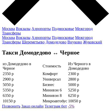
Москва
Вокзалы
Аэропорты
Подмосковье
Межгород
Трансферы
Москва
Вокзалы
Аэропорты
Подмосковье
Межгород
Трансферы
Шереметьево
Домодедово
Внуково
Жуковский
Такси Домодедово ↔ Черное
из Домодедово в
Из Черного в
Стоимость
Черное
Домодедово
2350 р
Комфорт
2300 р
2900 р
Универсал
2800 р
5050 р
Бизнес
5000 р
5350 р
Минивэн 6
5250 р
6350 р
Минивэн 8
6250 р
10150 р
Микроавтобус
10050 р
Позвонить
Заказ онлайн
Телеграм бот
-5%