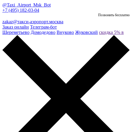
@Taxi_Airport_Msk_Bot
+7 (495) 182-03-04
Позвонить бесплатно
zakaz@такси-аэропорт.москва
Заказ онлайн
Телеграм-бот
Шереметьево
Домодедово
Внуково
Жуковский
скидка 5% в