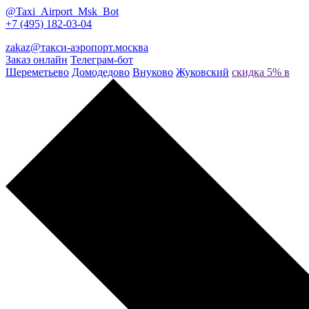
@Taxi_Airport_Msk_Bot
+7 (495) 182-03-04
zakaz@такси-аэропорт.москва
Заказ онлайн
Телеграм-бот
Шереметьево
Домодедово
Внуково
Жуковский
скидка 5% в