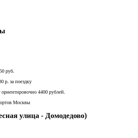
фы
50 руб.
0 р. за поездку
 ориентировочно 4400 рублей.
опортов Москвы
есная улица - Домодедово)