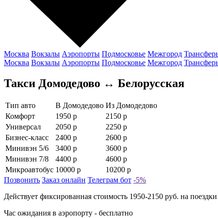
Москва
Вокзалы
Аэропорты
Подмосковье
Межгород
Трансфер
Москва
Вокзалы
Аэропорты
Подмосковье
Межгород
Трансфер
Такси Домодедово ↔ Белорусская
Тип авто
В Домодедово
Из Домодедово
Комфорт
1950 р
2150 р
Универсал
2050 р
2250 р
Бизнес-класс
2400 р
2600 р
Минивэн 5/6
3400 р
3600 р
Минивэн 7/8
4400 р
4600 р
Микроавтобус
10000 р
10200 р
Позвонить
Заказ онлайн
Телеграм бот
-5%
Действует фиксированная стоимость 1950-2150 руб. на поездк
Час ожидания в аэропорту - бесплатно