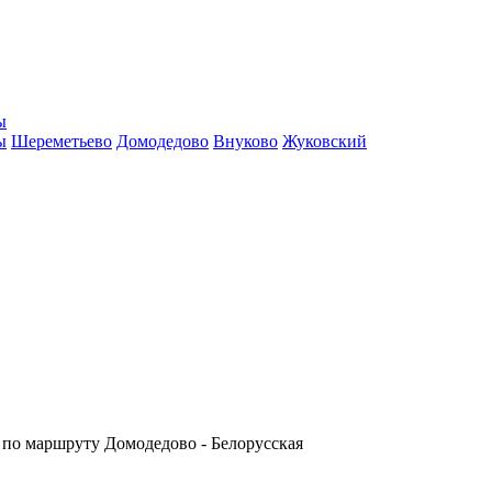
ы
ы
Шереметьево
Домодедово
Внуково
Жуковский
и по маршруту Домодедово - Белорусская