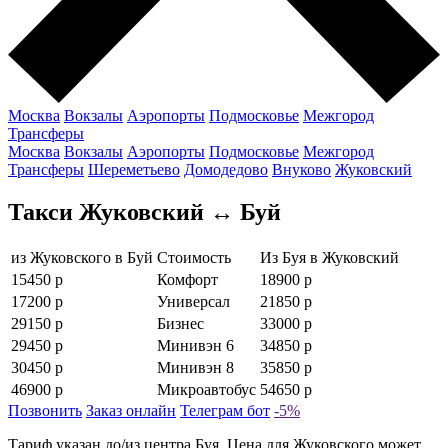
Москва
Вокзалы
Аэропорты
Подмосковье
Межгород
Трансферы
Москва
Вокзалы
Аэропорты
Подмосковье
Межгород
Трансферы
Шереметьево
Домодедово
Внуково
Жуковский
Такси Жуковский ↔ Буй
из Жуковского в Буй
Стоимость
Из Буя в Жуковский
15450 р
Комфорт
18900 р
17200 р
Универсал
21850 р
29150 р
Бизнес
33000 р
29450 р
Минивэн 6
34850 р
30450 р
Минивэн 8
35850 р
46900 р
Микроавтобус
54650 р
Позвонить
Заказ онлайн
Телеграм бот
-5%
Тариф указан до/из центра Буя. Цена для Жуковского может