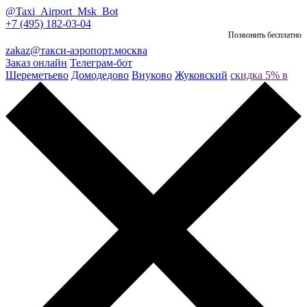
@Taxi_Airport_Msk_Bot
+7 (495) 182-03-04
Позвонить бесплатно
zakaz@такси-аэропорт.москва
Заказ онлайн
Телеграм-бот
Шереметьево
Домодедово
Внуково
Жуковский
скидка 5% в