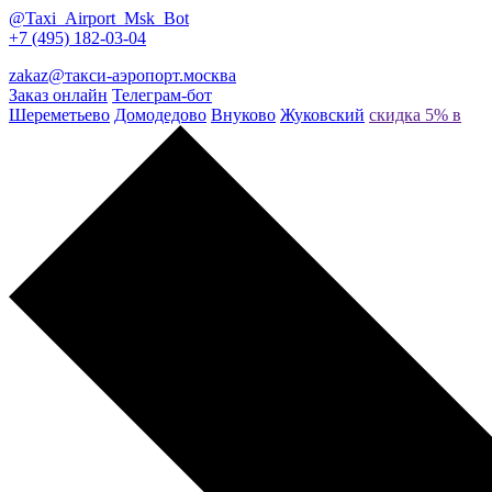
@Taxi_Airport_Msk_Bot
+7 (495) 182-03-04
zakaz@такси-аэропорт.москва
Заказ онлайн
Телеграм-бот
Шереметьево
Домодедово
Внуково
Жуковский
скидка 5% в