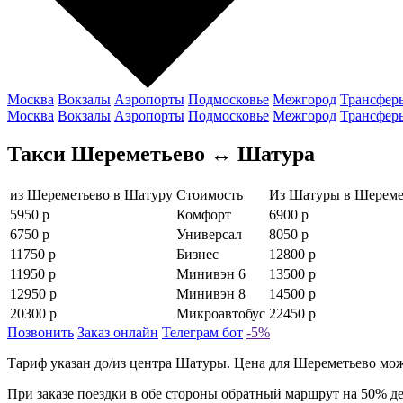
Москва
Вокзалы
Аэропорты
Подмосковье
Межгород
Трансфер
Москва
Вокзалы
Аэропорты
Подмосковье
Межгород
Трансфер
Такси Шереметьево ↔ Шатура
из Шереметьево в Шатуру
Стоимость
Из Шатуры в Шереме
5950 р
Комфорт
6900 р
6750 р
Универсал
8050 р
11750 р
Бизнес
12800 р
11950 р
Минивэн 6
13500 р
12950 р
Минивэн 8
14500 р
20300 р
Микроавтобус
22450 р
Позвонить
Заказ онлайн
Телеграм бот
-5%
Тариф указан до/из центра Шатуры. Цена для Шереметьево може
При заказе поездки в обе стороны обратный маршрут на 50% д