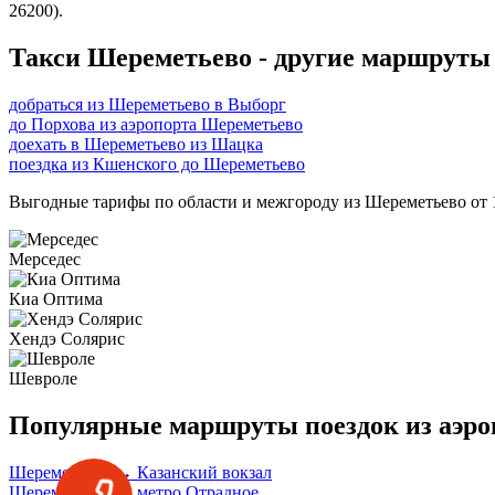
26200).
Такси Шереметьево - другие маршруты
добраться из Шереметьево в Выборг
до Порхова из аэропорта Шереметьево
доехать в Шереметьево из Шацка
поездка из Кшенского до Шереметьево
Выгодные тарифы по области и межгороду из Шереметьево от 1
Мерседес
Киа Оптима
Хендэ Солярис
Шевроле
Популярные маршруты поездок из аэро
Шереметьево → Казанский вокзал
Шереметьево → метро Отрадное