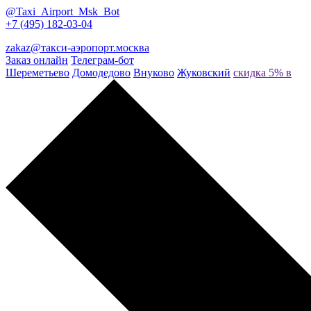
@Taxi_Airport_Msk_Bot
+7 (495) 182-03-04
zakaz@такси-аэропорт.москва
Заказ онлайн
Телеграм-бот
Шереметьево
Домодедово
Внуково
Жуковский
скидка 5% в