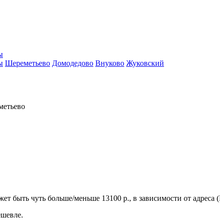
ы
ы
Шереметьево
Домодедово
Внуково
Жуковский
метьево
ет быть чуть больше/меньше 13100 р., в зависимости от адреса (
ешевле.