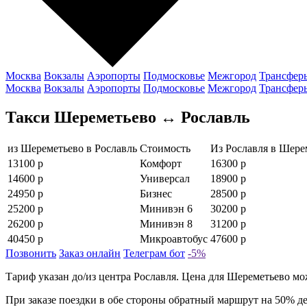
Москва
Вокзалы
Аэропорты
Подмосковье
Межгород
Трансфер
Москва
Вокзалы
Аэропорты
Подмосковье
Межгород
Трансфер
Такси Шереметьево ↔ Рославль
из Шереметьево в Рославль
Стоимость
Из Рославля в Шере
13100 р
Комфорт
16300 р
14600 р
Универсал
18900 р
24950 р
Бизнес
28500 р
25200 р
Минивэн 6
30200 р
26200 р
Минивэн 8
31200 р
40450 р
Микроавтобус
47600 р
Позвонить
Заказ онлайн
Телеграм бот
-5%
Тариф указан до/из центра Рославля. Цена для Шереметьево мож
При заказе поездки в обе стороны обратный маршрут на 50% д