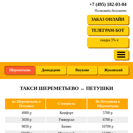
+7 (495) 182-03-04
Позвонить бесплатно
ЗАКАЗ ОНЛАЙН
ТЕЛЕГРАМ-БОТ
скидка 5% в
Шереметьево
Домодедово
Внуково
Жуковский
ТАКСИ ШЕРЕМЕТЬЕВО ↔ ПЕТУШКИ
из Шереметьево в
Из Петушков в
Стоимость
Петушки
Шереметьево
4900 р
Комфорт
5700 р
5650 р
Универсал
6700 р
9850 р
Бизнес
10700 р