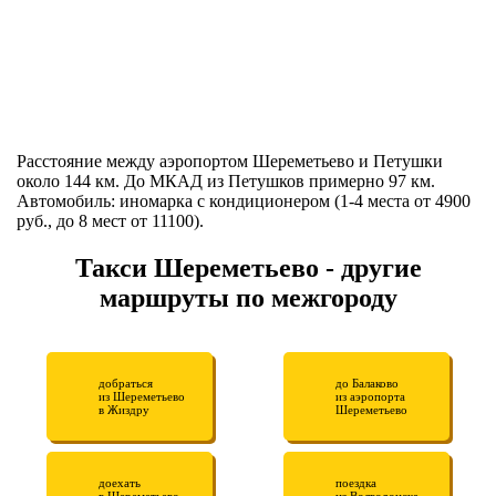
Расстояние между аэропортом Шереметьево и Петушки
около 144 км. До МКАД из Петушков примерно 97 км.
Автомобиль: иномарка с кондиционером (1-4 места от 4900
руб., до 8 мест от 11100).
Такси Шереметьево - другие
маршруты по межгороду
добраться
до Балаково
из Шереметьево
из аэропорта
в Жиздру
Шереметьево
доехать
поездка
в Шереметьево
из Волгодонска