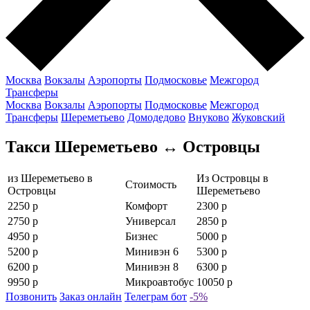
Москва
Вокзалы
Аэропорты
Подмосковье
Межгород
Трансферы
Москва
Вокзалы
Аэропорты
Подмосковье
Межгород
Трансферы
Шереметьево
Домодедово
Внуково
Жуковский
Такси Шереметьево ↔ Островцы
из Шереметьево в
Из Островцы в
Стоимость
Островцы
Шереметьево
2250 р
Комфорт
2300 р
2750 р
Универсал
2850 р
4950 р
Бизнес
5000 р
5200 р
Минивэн 6
5300 р
6200 р
Минивэн 8
6300 р
9950 р
Микроавтобус
10050 р
Позвонить
Заказ онлайн
Телеграм бот
-5%