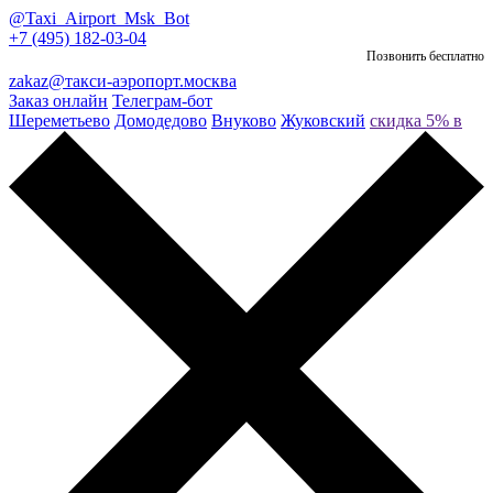
@Taxi_Airport_Msk_Bot
+7 (495) 182-03-04
Позвонить бесплатно
zakaz@такси-аэропорт.москва
Заказ онлайн
Телеграм-бот
Шереметьево
Домодедово
Внуково
Жуковский
скидка 5% в