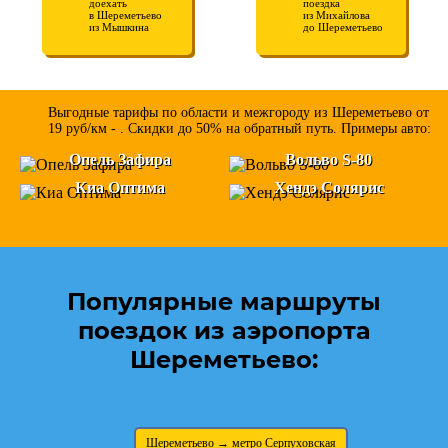
доехать
поездка
в Шереметьево
из Михайлова
из Мышкина
до Шереметьево
Выгодные тарифы по области и межгороду из Шереметьево от
19 руб/км - . Скидки до 50% на обратный путь. Примеры авто:
Опель Зафира
Вольво S-80
Киа Оптима
Хендэ Солярис
Популярные маршруты
поездок из аэропорта
Шереметьево:
Шереметьево → метро Серпуховская