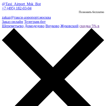
@Taxi_Airport_Msk_Bot
+7 (495) 182-03-04
Позвонить бесплатно
zakaz@такси-аэропорт.москва
Заказ онлайн
Телеграм-бот
Шереметьево
Домодедово
Внуково
Жуковский
скидка 5% в