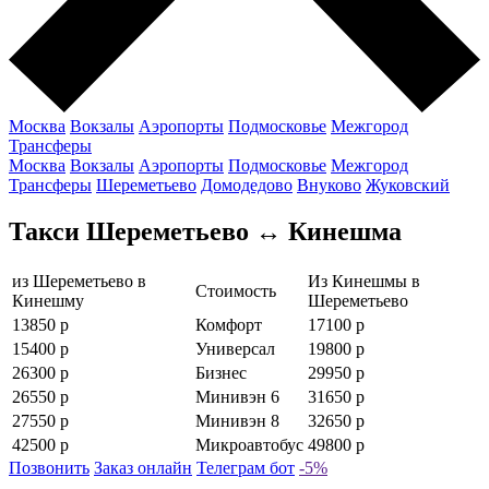
Москва
Вокзалы
Аэропорты
Подмосковье
Межгород
Трансферы
Москва
Вокзалы
Аэропорты
Подмосковье
Межгород
Трансферы
Шереметьево
Домодедово
Внуково
Жуковский
Такси Шереметьево ↔ Кинешма
из Шереметьево в
Из Кинешмы в
Стоимость
Кинешму
Шереметьево
13850 р
Комфорт
17100 р
15400 р
Универсал
19800 р
26300 р
Бизнес
29950 р
26550 р
Минивэн 6
31650 р
27550 р
Минивэн 8
32650 р
42500 р
Микроавтобус
49800 р
Позвонить
Заказ онлайн
Телеграм бот
-5%