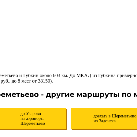
метьево и Губкин около 603 км. До МКАД из Губкина примерно
уб., до 8 мест от 38150).
еметьево - другие маршруты по
до Уварово
доехать в Шереметьево
из аэропорта
из Задонска
Шереметьево