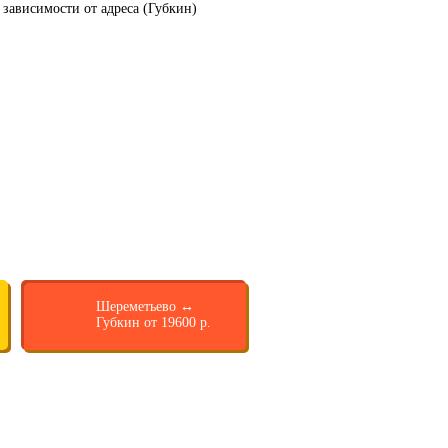
 зависимости от адреса (Губкин)
Шереметьево ↔
Губкин от 19600 р.