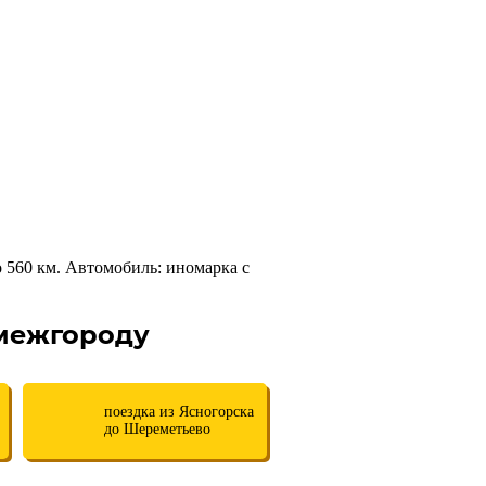
 560 км. Автомобиль: иномарка с
 межгороду
поездка из Ясногорска
до Шереметьево