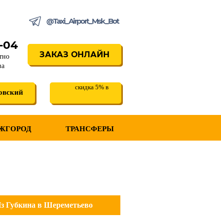
@Taxi_Airport_Msk_Bot
3-04
ЗАКАЗ ОНЛАЙН
тно
ва
скидка 5% в
овский
ЖГОРОД
ТРАНСФЕРЫ
з Губкина в Шереметьево