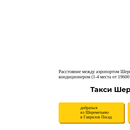
Расстояние между аэропортом Шере
кондиционером (1-4 места от 19600 р
Такси Шер
добраться
из Шереметьево
в Гаврилов Посад