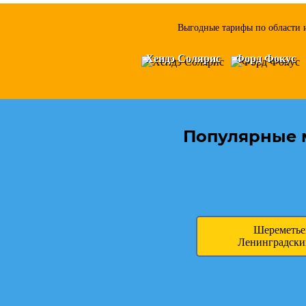
Выгодные тарифы по области и
Хендэ Солярис
Форд Фокус
Популярные 
Шереметь
Ленинградски