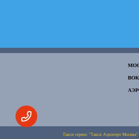
МО
ВО
АЭ
Такси сервис "Такси Аэропорт Москва"