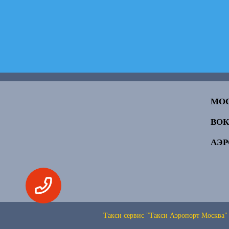
МО
ВО
АЭ
Такси сервис "Такси Аэропорт Москва"