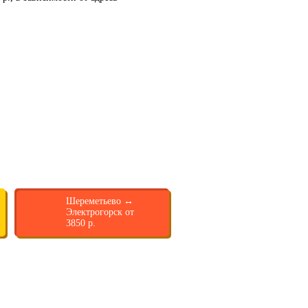
Шереметьево ↔
Электрогорск от
3850 р.