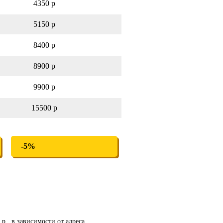
4350 р
5150 р
8400 р
8900 р
9900 р
15500 р
-5%
р., в зависимости от адреса