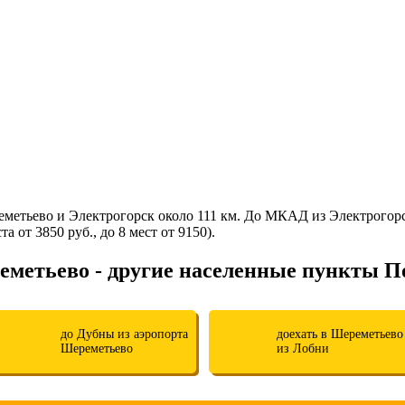
метьево и Электрогорск около 111 км. До МКАД из Электрогор
 от 3850 руб., до 8 мест от 9150).
еметьево - другие населенные пункты П
до Дубны из аэропорта
доехать в Шереметьево
Шереметьево
из Лобни