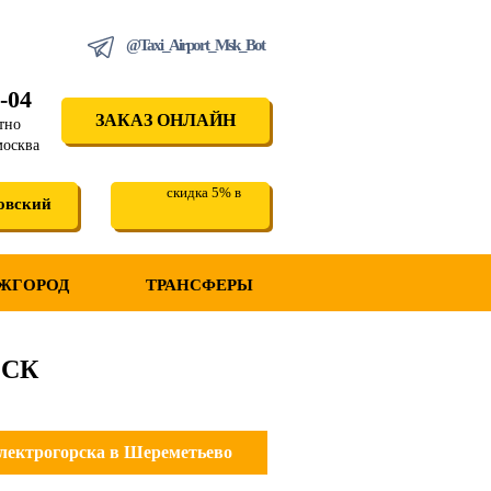
@Taxi_Airport_Msk_Bot
-04
ЗАКАЗ ОНЛАЙН
тно
москва
скидка 5% в
овский
ЖГОРОД
ТРАНСФЕРЫ
РСК
лектрогорска в Шереметьево