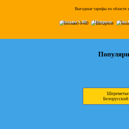
Выгодные тарифы по области и
Вольво S-80
Шевроле
Киа 
Популярн
Шереметь
Белорусский