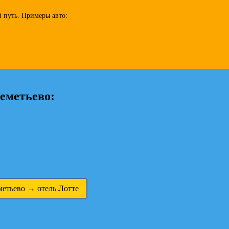
 путь. Примеры авто:
еметьево:
етьево → отель Лотте