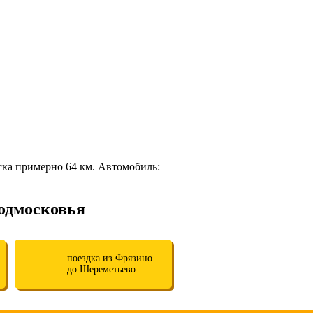
ска примерно 64 км. Автомобиль:
одмосковья
поездка из Фрязино
до Шереметьево