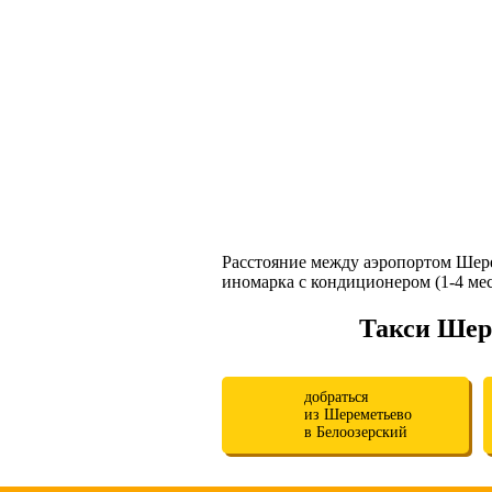
Расстояние между аэропортом Шере
иномарка с кондиционером (1-4 места
Такси Шер
добраться
из Шереметьево
в Белоозерский