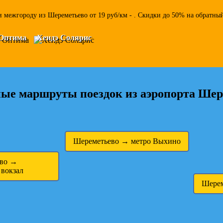
 межгороду из Шереметьево от 19 руб/км - . Скидки до 50% на обратный
Оптима
Хендэ Солярис
ые маршруты поездок из аэропорта Шер
Шереметьево → метро Выхино
ево →
 вокзал
Шерем