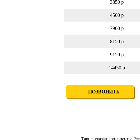
3850 р
4500 р
7900 р
8150 р
9150 р
14450 р
ПОЗВОНИТЬ
Тариф указан до/из центра Эл