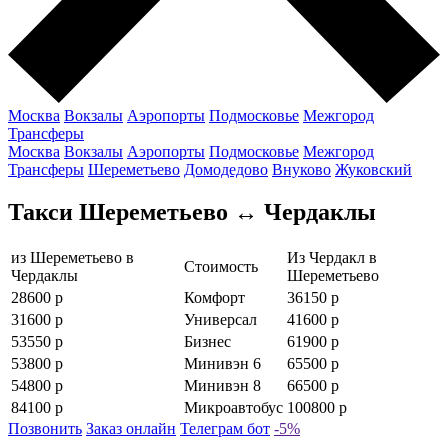
Москва
Вокзалы
Аэропорты
Подмосковье
Межгород
Трансферы
Москва
Вокзалы
Аэропорты
Подмосковье
Межгород
Трансферы
Шереметьево
Домодедово
Внуково
Жуковский
Такси Шереметьево ↔ Чердаклы
из Шереметьево в
Из Чердакл в
Стоимость
Чердаклы
Шереметьево
28600 р
Комфорт
36150 р
31600 р
Универсал
41600 р
53550 р
Бизнес
61900 р
53800 р
Минивэн 6
65500 р
54800 р
Минивэн 8
66500 р
84100 р
Микроавтобус
100800 р
Позвонить
Заказ онлайн
Телеграм бот
-5%