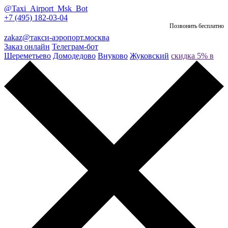
@Taxi_Airport_Msk_Bot
+7 (495) 182-03-04
Позвонить бесплатно
zakaz@такси-аэропорт.москва
Заказ онлайн
Телеграм-бот
Шереметьево
Домодедово
Внуково
Жуковский
скидка 5% в