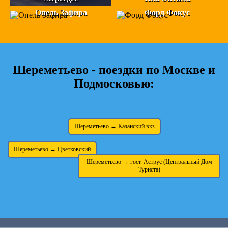
Опель Зафира
Форд Фокус
Шереметьево - поездки по Москве и
Подмосковью:
Шереметьево → Казанский вкз
Шереметьево → Цветковский
Шереметьево → гост. Аструс (Центральный Дом
Туриста)