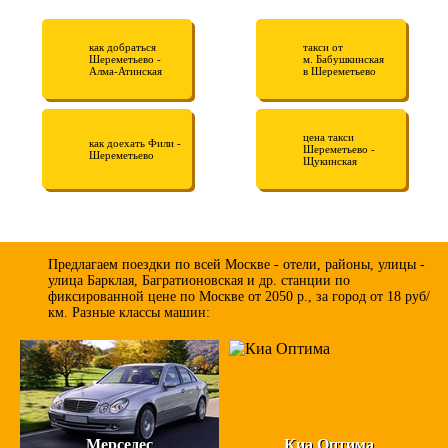
как добраться
такси от
Шереметьево -
м. Бабушкинская
Алма-Атинская
в Шереметьево
цена такси
как доехать Фили -
Шереметьево -
Шереметьево
Щукинская
Предлагаем поездки по всей Москве - отели, районы, улицы -
улица Барклая, Багратионовская и др. станции по
фиксированной цене по Москве от 2050 р., за город от 18 руб/
км. Разные классы машин:
Мерседес
Киа Оптима