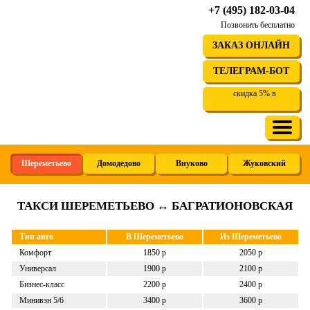
+7 (495) 182-03-04
Позвонить бесплатно
ЗАКАЗ ОНЛАЙН
ТЕЛЕГРАМ-БОТ
скидка 5% в
Шереметьево
Домодедово
Внуково
Жуковский
ТАКСИ ШЕРЕМЕТЬЕВО ↔ БАГРАТИОНОВСКАЯ
Тип авто
В Шереметьево
Из Шереметьево
Комфорт
1850 р
2050 р
Универсал
1900 р
2100 р
Бизнес-класс
2200 р
2400 р
Минивэн 5/6
3400 р
3600 р